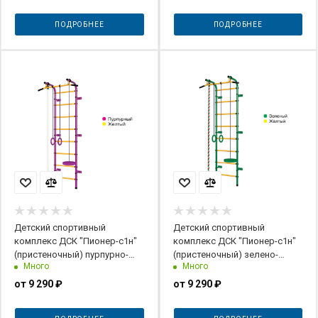
ПОДРОБНЕЕ
ПОДРОБНЕЕ
Детский спортивный
Детский спортивный
комплекс ДСК "Пионер-с1н"
комплекс ДСК "Пионер-с1н"
(пристеночный) пурпурно-
(пристеночный) зелено-
Много
Много
желтый
желтый
от
9 290 ₽
от
9 290 ₽