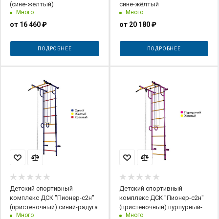
(сине-желтый)
сине-жёлтый
Много
Много
от
16 460 ₽
от
20 180 ₽
ПОДРОБНЕЕ
ПОДРОБНЕЕ
Детский спортивный
Детский спортивный
комплекс ДСК "Пионер-с2н"
комплекс ДСК "Пионер-с2н"
(пристеночный) синий-радуга
(пристеночный) пурпурный-
Много
Много
желтый