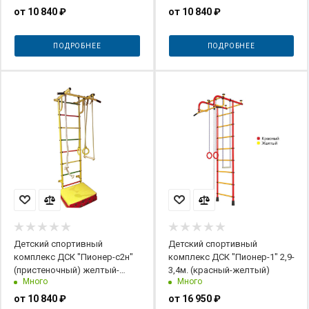
от
10 840 ₽
от
10 840 ₽
ПОДРОБНЕЕ
ПОДРОБНЕЕ
Детский спортивный
Детский спортивный
комплекс ДСК "Пионер-с2н"
комплекс ДСК "Пионер-1" 2,9-
(пристеночный) желтый-
3,4м. (красный-желтый)
Много
Много
радуга
от
10 840 ₽
от
16 950 ₽