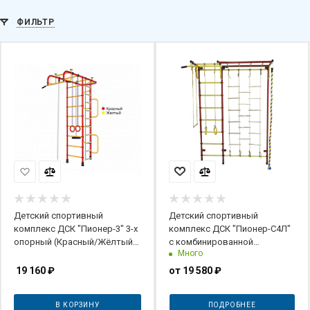
ФИЛЬТР
Детский спортивный
Детский спортивный
комплекс ДСК "Пионер-3" 3-х
комплекс ДСК "Пионер-С4Л"
опорный (Красный/Жёлтый,
с комбинированной
Много
ПВХ)
лестницей (пристеночный)
красно-желтый
19 160
₽
от
19 580 ₽
В КОРЗИНУ
ПОДРОБНЕЕ