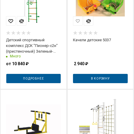
Детский спортивный
Качели детские 5037
комплекс ДСК "Пионер-с2н"
(пристеночный) Зеленый-
Много
желтый
от
10 840 ₽
2 940
₽
ПОДРОБНЕЕ
В КОРЗИНУ