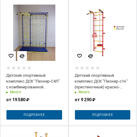
Детский спортивный
Детский спортивный
комплекс ДСК "Пионер-С4Л"
комплекс ДСК "Пионер-с1н"
с комбинированной
(пристеночный) красно-
Много
Много
лестницей (пристеночный)
желтый
сине-желтый
от
19 580 ₽
от
9 290 ₽
ПОДРОБНЕЕ
ПОДРОБНЕЕ