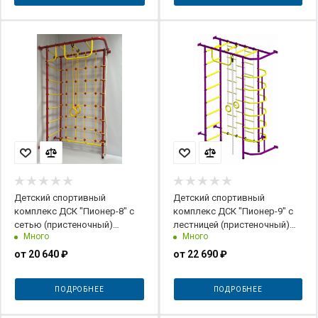
Детский спортивный
Детский спортивный
комплекс ДСК "Пионер-8" с
комплекс ДСК "Пионер-9" с
сетью (пристеночный)
лестницей (пристеночный)
Много
Много
красный-желтый
пурпурный-желтый
от
20 640 ₽
от
22 690 ₽
ПОДРОБНЕЕ
ПОДРОБНЕЕ