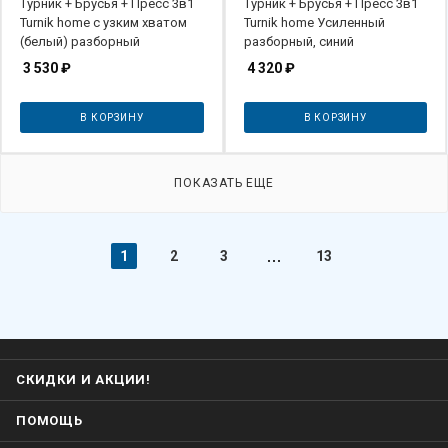
Турник + Брусья + Пресс 3в1
Турник + Брусья + Пресс 3в1
Turnik home с узким хватом
Turnik home Усиленный
(белый) разборный
разборный, синий
3 530
₽
4 320
₽
В КОРЗИНУ
В КОРЗИНУ
ПОКАЗАТЬ ЕЩЕ
1
2
3
13
СКИДКИ И АКЦИИ!
ПОМОЩЬ