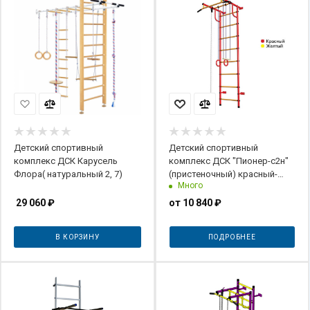
Детский спортивный
Детский спортивный
комплекс ДСК Карусель
комплекс ДСК "Пионер-с2н"
Флора( натуральный 2, 7)
(пристеночный) красный-
Много
желтый
29 060
₽
от
10 840 ₽
В КОРЗИНУ
ПОДРОБНЕЕ