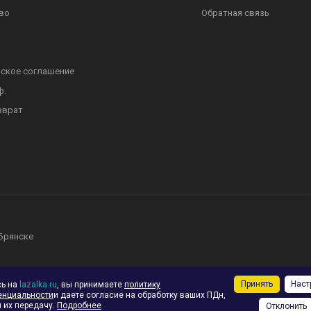
во
Обратная связь
ское соглашение
ф.
зврат
 Брянске
Принять
Наст
сь на
lazalka.ru
, вы принимаете
политику
енциальности
и даете согласие на обработку ваших ПДн,
 их передачу.
Подробнее
Отклонить