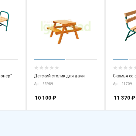
ионер"
Детский столик для дачи
Скамья со 
Арт.: 35989
Арт.: 21709
10 100
₽
11 370
₽