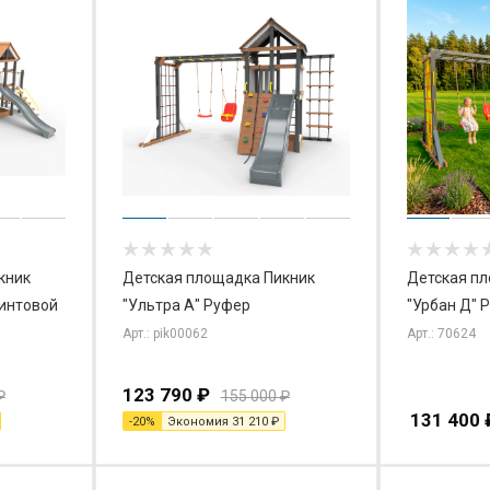
кник
Детская площадка Пикник
Детская п
винтовой
"Ультра А" Руфер
"Урбан Д" 
Арт.: pik00062
Арт.: 70624
123 790
₽
₽
155 000
₽
131 400
-
20
%
Экономия
31 210
₽