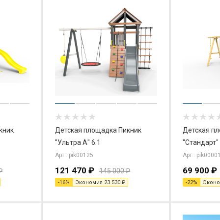
кник
Детская площадка Пикник
Детская п
"Ультра А" 6.1
"Стандарт" 
Арт.: pik00125
Арт.: pik0000
121 470
₽
69 900
₽
₽
145 000
₽
-
16
%
Экономия
23 530
₽
-
22
%
Экон