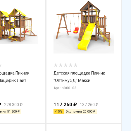
лощадка Пикник
Детская площадка Пикник
Пацифик Лайт
"Оптимус Д" Макси
0
Арт.: pik00103
₽
117 260
₽
228 300
₽
137 260
₽
омия
51 200
₽
-
15
%
Экономия
20 000
₽