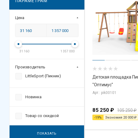
ПАРАМЕТРАМ
Цена
31 160
1 357 000
Производитель
LittleSport (Пикник)
Детская площадка Пи
"Оптимус"
Арт.: pik00101
Новинка
85 250
₽
105 250
₽
Товар со скидкой
-
19
%
Экономия
20 000
₽
ПОКАЗАТЬ