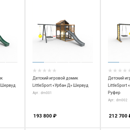
ик
Детский игровой домик
Детский иг
» Шервуд
LittleSport «Урбан Д» Шервуд
LittleSport
Руфер
Арт.: dm001
Арт.: dm002
193 800
₽
212 700