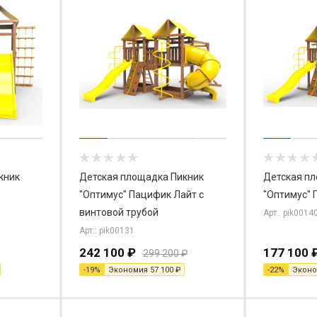
кник
Детская площадка Пикник
Детская п
"Оптимус" Пацифик Лайт с
"Оптимус" 
винтовой трубой
Арт.: pik0014
Арт.: pik00131
242 100
₽
177 100
299 200
₽
-
19
%
Экономия
57 100
₽
-
22
%
Экон