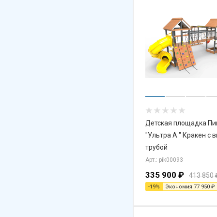
Детская площадка Пи
"Ультра А " Кракен с 
трубой
Арт.: pik00093
335 900
₽
413 850
-
19
%
Экономия
77 950
₽