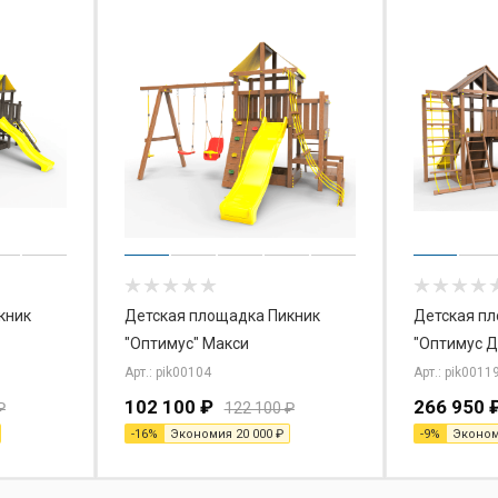
кник
Детская площадка Пикник
Детская п
"Оптимус" Макси
"Оптимус Д
Арт.: pik00104
Арт.: pik0011
102 100
₽
266 950
₽
122 100
₽
-
16
%
Экономия
20 000
₽
-
9
%
Эконо