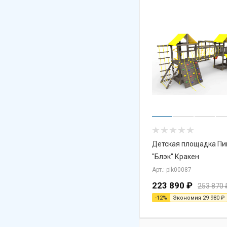
Детская площадка Пи
"Блэк" Кракен
Арт.: pik00087
223 890
₽
253 870
-
12
%
Экономия
29 980
₽