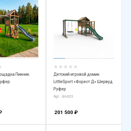
лощадка Пикник
Детский игровой домик
Руфер
LittleSport «Форест Д» Шервуд
Руфер
Арт.: dm003
₽
201 500
₽