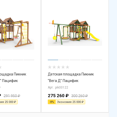
лощадка Пикник
Детская площадка Пикник
" Пацифик
"Вега Д" Пацифик
9
Арт.: pik00122
₽
275 260
₽
291 950
₽
300 260
₽
мия
25 000
₽
-
8
%
Экономия
25 000
₽