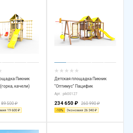
лощадка Пикник
Детская площадка Пикник
(горка, качели)
"Оптимус" Пацифик
1
Арт.: pik00127
234 650
₽
89 500
₽
260 990
₽
омия
19 600
₽
-
10
%
Экономия
26 340
₽