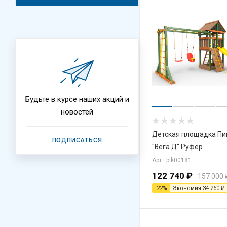
Будьте в курсе наших акций и
новостей
Детская площадка Пи
ПОДПИСАТЬСЯ
"Вега Д" Руфер
Арт.: pik00181
122 740
₽
157 000
-
22
%
Экономия
34 260
₽