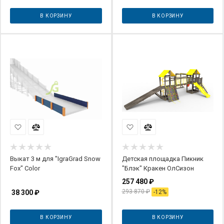
В КОРЗИНУ
В КОРЗИНУ
Выкат 3 м для "IgraGrad Snow
Детская площадка Пикник
Fox" Color
"Блэк" Кракен ОлСизон
257 480
₽
293 870
₽
38 300
₽
-
12
%
В КОРЗИНУ
В КОРЗИНУ