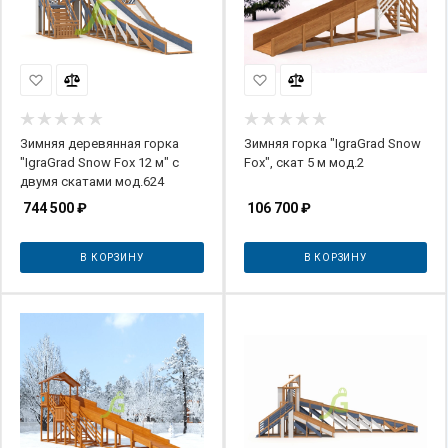
Зимняя деревянная горка
Зимняя горка "IgraGrad Snow
"IgraGrad Snow Fox 12 м" с
Fox", скат 5 м мод.2
двумя скатами мод.624
744 500
₽
106 700
₽
В КОРЗИНУ
В КОРЗИНУ