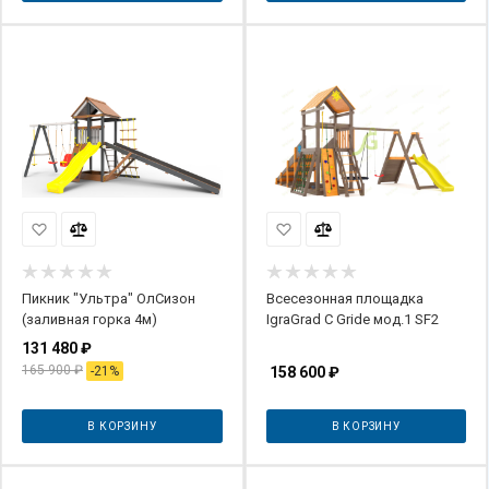
Пикник "Ультра" ОлСизон
Всесезонная площадка
(заливная горка 4м)
IgraGrad С Gride мод.1 SF2
131 480
₽
165 900
₽
-
21
%
158 600
₽
В КОРЗИНУ
В КОРЗИНУ