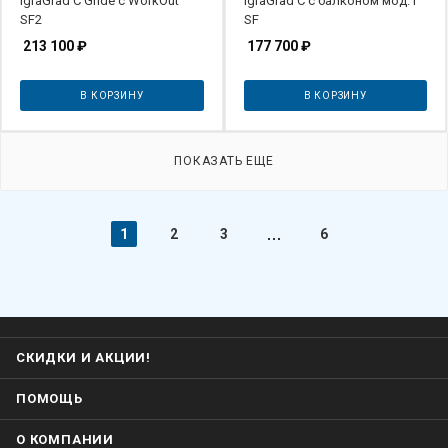
IgraGrad С Gride с WorkOut
IgraGrad С с балконом мод.1
SF2
SF
213 100
₽
177 700
₽
В КОРЗИНУ
В КОРЗИНУ
ПОКАЗАТЬ ЕЩЕ
1
2
3
6
СКИДКИ И АКЦИИ!
ПОМОЩЬ
О КОМПАНИИ