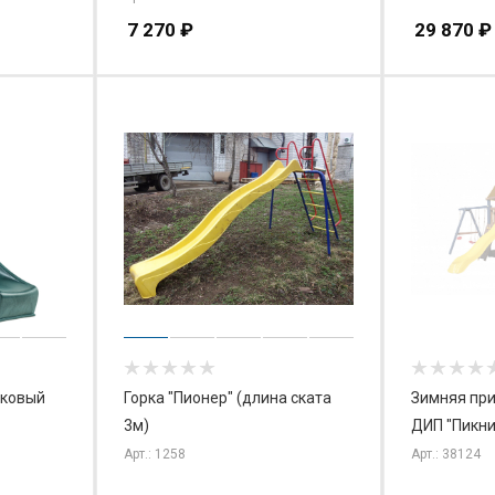
7 270
₽
29 870
₽
иковый
Горка "Пионер" (длина ската
Зимняя при
3м)
ДИП "Пикни
Арт.: 1258
Арт.: 38124