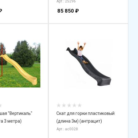
Арт.: 25296
₽
85 850
₽
шая "Вертикаль"
Скат для горки пластиковый
а 3 метра)
(длина 3м) (антрацит)
Арт.: ac0028