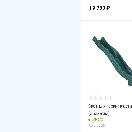
19 780
₽
Скат для горки пласт
(длина 3м)
Много
Арт.: 7256