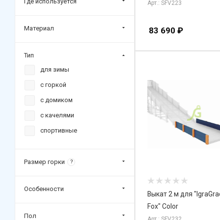
Где используется
Арт.: SFV223
Материал
83 690
₽
Тип
для зимы
с горкой
с домиком
с качелями
спортивные
Размер горки
?
Особенности
Выкат 2 м для "IgraGr
Fox" Color
Пол
Арт.: SFV232