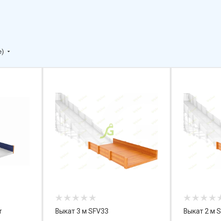
е)
r
Выкат 3 м SFV33
Выкат 2 м 