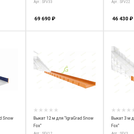
Арт.: SFV33
Арт.: SFV22
69 690
₽
46 430
₽
ad Snow
Выкат 12 м для "IgraGrad Snow
Выкат 3 м д
Fox"
Fox"
Арт.: SFV12
Арт.: SFV3