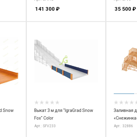
141 300
₽
35 500
₽
ad Snow
Выкат 3 м для "IgraGrad Snow
Заливная д
Fox" Color
«Снежинка
Арт.: SFV233
Арт.: 32886