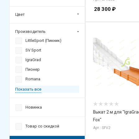
28 300
₽
Цвет
Производитель
LittleSport (Пикник)
SV Sport
IgraGrad
Пионер
Romana
Показать все
Новинка
Выкат 2 м для "IgraGr
Fox"
Товар со скидкой
Арт.: SFV2