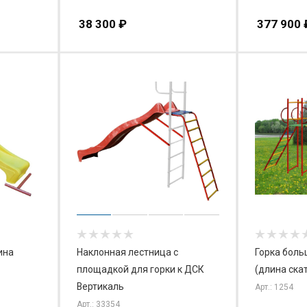
38 300
₽
377 900
ина
Наклонная лестница с
Горка боль
площадкой для горки к ДСК
(длина скат
Вертикаль
Арт.: 1254
Арт.: 33354