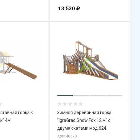
13 530
₽
ставная горка к
Зимняя деревянная горка
к" 4м
"IgraGrad Snow Fox 12 м" с
двумя скатами мод.624
Арт.: 40670